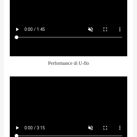
关闭视频
Performance di U-flo