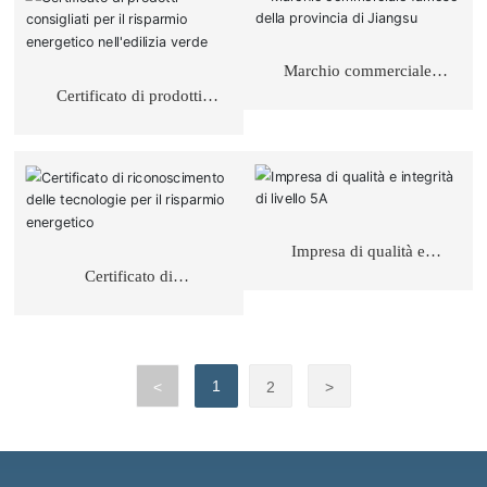
basso rumore
secondario intelligenti a
basso rumore
Marchio commerciale
famoso della provincia di
Certificato di prodotti
Jiangsu
consigliati per il risparmio
energetico nell'edilizia
verde
Impresa di qualità e
integrità di livello 5A
Certificato di
riconoscimento delle
tecnologie per il risparmio
energetico
1
<
2
>